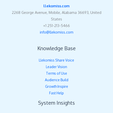
llekomiss.com
2268 George Avenue, Mobile, Alabama 36693, United
States
+1 251-213-5466
info@llekomiss.com
Knowledge Base
Llekomiss Share Voice
Leader Vision
Terms of Use
Audience Build
Growth Inspire
Fast Help
System Insights